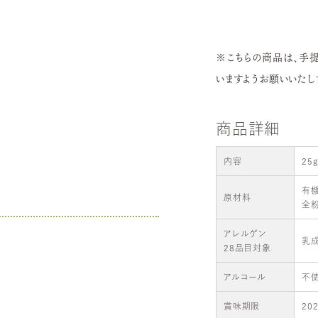
※こちらの商品は、手
いますようお願いいたし
商品詳細
内容
25
有機
原材料
全粉
アレルゲン
乳
28品目対象
アルコール
不
賞味期限
20