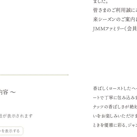
ました。
皆さまのご利用誠に
来シーズンのご案内
ＪＭＭファミリー（会
香ばしくローストしたヘ
内容
ートで丁寧に包み込みま
ナッツの香ばしさが絶
いをお楽しみいただけま
細が表示されます
ときを優雅に彩る、ジャ
）を表示する