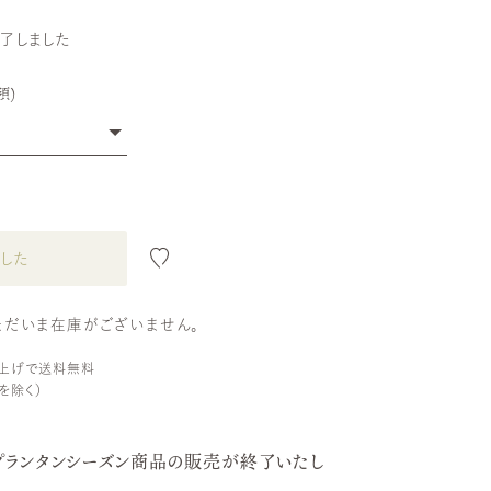
了しました
須)
ト なし
ト あり
した
ただいま在庫がございません。
い上げで送料無料
を除く）
、プランタンシーズン商品の販売が終了いたし