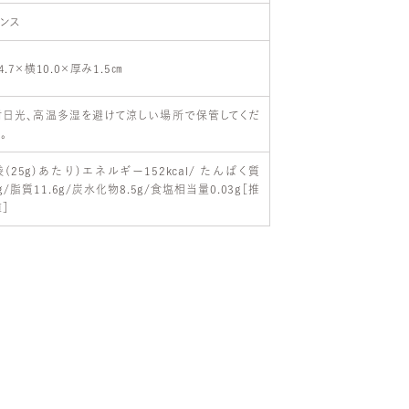
ランス
4.7×横10.0×厚み1.5㎝
射日光、高温多湿を避けて涼しい場所で保管してくだ
。
袋(25g)あたり)エネルギー152kcal/ たんぱく質
7g/脂質11.6g/炭水化物8.5g/食塩相当量0.03g［推
］