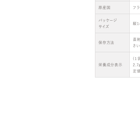
原産国
フ
パッケージ
縦1
サイズ
直
保存方法
さい
(1
栄養成分表示
2.
定値