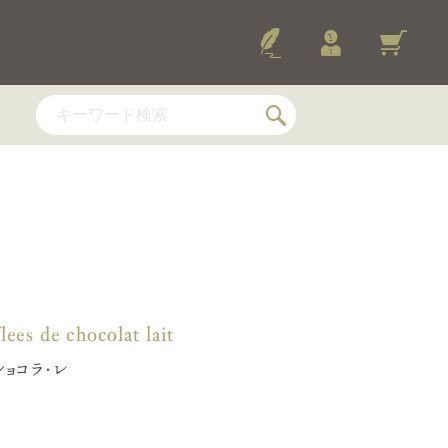
E, Voyages
ands
 ／ ヴォヤージュ・グルモン
ージュ・デュ・カカオ
2026-
lees de chocolat lait
ュ・グルモン WDスペシャル
ETTES
ショコラ・レ
ÉFIÉES
トレフレ
・トレフレ・ショコラ・レ