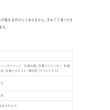
提げ袋をお付けしておりません。予めご了承くださ
ます。
g
ヘーゼルナッツ、 有機砂糖、有機ココアバター、有機
乳、有機カカオマス/増粘剤 (アラビアガム)
成分
使用
26年3月31日