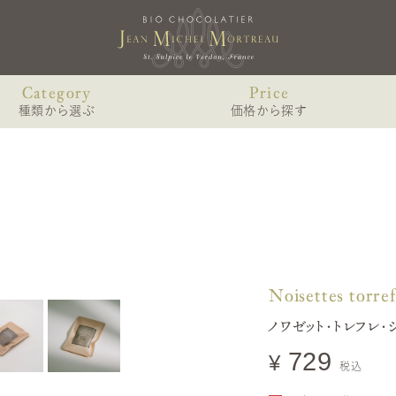
Category
Price
種類から選ぶ
価格から探す
ショコラのみのアソート
〜2,000円未満
MARIAGE
VOYAG
gourm
ショコラと焼き菓子のアソート
2,000〜3,000円未満
マリアージュ
ヴォヤージュ
リキュール（お酒）入りショコラアソート
3,000〜4,000円未満
4個入
ヴォヤ
6個入
リキュール（お酒）を使わないショコラアソート
4,000〜6,000円未満
-édition
9個入
オランジェット入りアソート
6,000円以上
Noisettes torref
ヴォヤージ
12個入 WDスペシャル
NOIS
その他中身から個別に選ぶ
ノワゼット・トレフレ・
TORR
ノワゼット・
729
¥
税込
ノワゼット