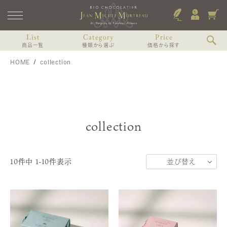
List
Category
Price
商品一覧
種類から選ぶ
価格から探す
HOME
collection
ショコラのみのアソート
〜2,000円未満
すべての商品
ショコラと焼き菓子のアソート
2,000〜3,000円未満
Coffret de printemps
リキュール（お酒）入りショコラアソート
3,000〜4,000円未満
3個入（焼き菓子、ショコラ）
コフレ・プランタン-プティ・ドゥスール-
8個入（焼き菓子、ショコラ）
リキュール（お酒）を使わないショコラアソート
4,000〜6,000円未満
collection
13個入（焼き菓子、ショコラ）
オランジェット入りアソート
6,000円以上
その他中身から個別に選ぶ
MARIAGE
4個入
10
件中
1
-
10
件表示
並び替え
マリアージュ
6個入
おすすめ順
9個入
価格が高い順
12個入 WDスペシャル
価格が安い順
VOYAGE, Voyages
ヴォヤージュ・デュ・カカオ