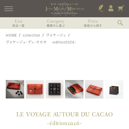
List
Category
Price
商品一覧
種類から選ぶ
価格から探す
HOME
collection
ヴォヤージュ
ショコラのみのアソート
〜2,000円未満
すべての商品
ヴォヤージュ・デュ・カカオ -edition2026-
ショコラと焼き菓子のアソート
2,000〜3,000円未満
Coffret de printemps
リキュール（お酒）入りショコラアソート
3,000〜4,000円未満
3個入（焼き菓子、ショコラ）
コフレ・プランタン-プティ・ドゥスール-
8個入（焼き菓子、ショコラ）
リキュール（お酒）を使わないショコラアソート
4,000〜6,000円未満
13個入（焼き菓子、ショコラ）
オランジェット入りアソート
6,000円以上
その他中身から個別に選ぶ
MARIAGE
4個入
マリアージュ
6個入
9個入
12個入 WDスペシャル
LE VOYAGE AUTOUR DU CACAO
-édition2026-
VOYAGE, Voyages
ヴォヤージュ・デュ・カカオ