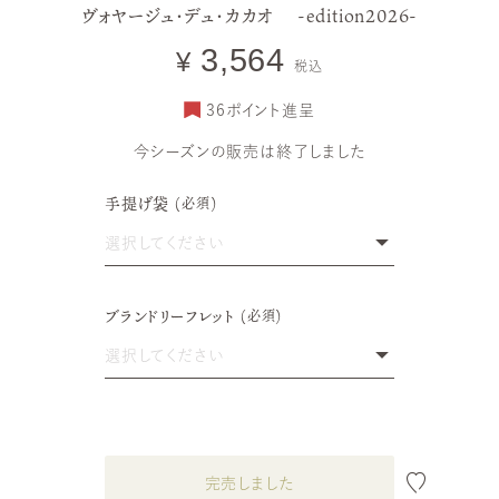
gourmands
ヴォヤージュ・デュ・カカオ -edition2026-
-édition2026-
ヴォヤージュ ／ ヴォヤージュ・グルモン
ヴォヤージュ・グルモン WDス
3,564
¥
ペシャル
税込
36
ポイント進呈
今シーズンの販売は終了しました
手提げ袋
(必須)
選択してください
手提げ袋 なし
ブランドリーフレット
(必須)
手提げ袋 あり
選択してください
ブランドリーフレット なし
ブランドリーフレット あり
完売しました