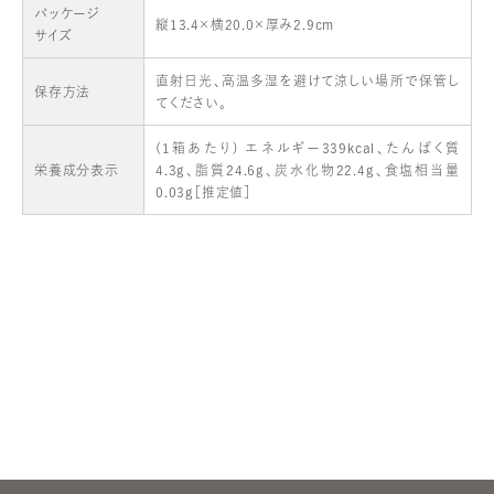
パッケージ
縦13.4×横20.0×厚み2.9cm
サイズ
直射日光、高温多湿を避けて涼しい場所で保管し
保存方法
てください。
(1箱あたり) エネルギー339kcal、たんぱく質
栄養成分表示
4.3g、脂質24.6g、炭水化物22.4g、食塩相当量
0.03g［推定値］