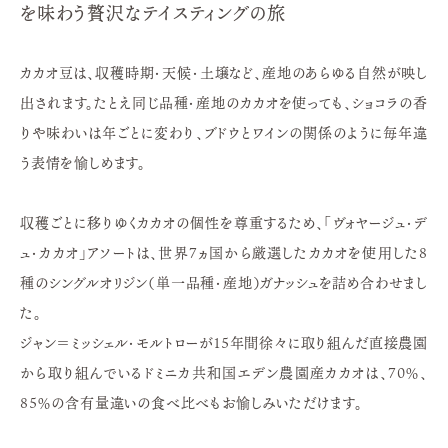
を味わう贅沢なテイスティングの旅
カカオ豆は、収穫時期・天候・土壌など、産地のあらゆる自然が映し
出されます。たとえ同じ品種・産地のカカオを使っても、ショコラの香
りや味わいは年ごとに変わり、ブドウとワインの関係のように毎年違
う表情を愉しめます。
収穫ごとに移りゆくカカオの個性を尊重するため、「ヴォヤージュ・デ
ュ・カカオ」アソートは、世界7ヵ国から厳選したカカオを使用した8
種のシングルオリジン（単一品種・産地）ガナッシュを詰め合わせまし
た。
ジャン＝ミッシェル・モルトローが15年間徐々に取り組んだ直接農園
から取り組んでいるドミニカ共和国エデン農園産カカオは、70％、
85％の含有量違いの食べ比べもお愉しみいただけます。