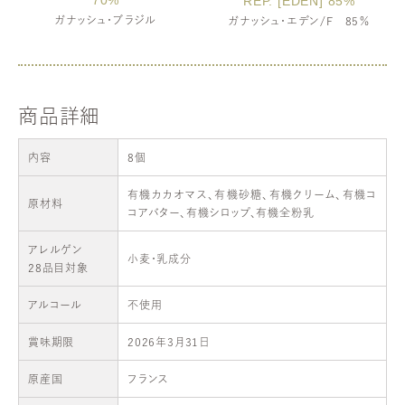
REP. [EDEN] 85%
ガナッシュ・ブラジル
ガナッシュ・エデン/F 85％
乳成分・小麦
乳成分・小麦
商品詳細
内容
8個
有機カカオマス、有機砂糖、有機クリーム、有機コ
原材料
コアバター、有機シロップ、有機全粉乳
アレルゲン
小麦・乳成分
28品目対象
アルコール
不使用
賞味期限
2026年3月31日
原産国
フランス