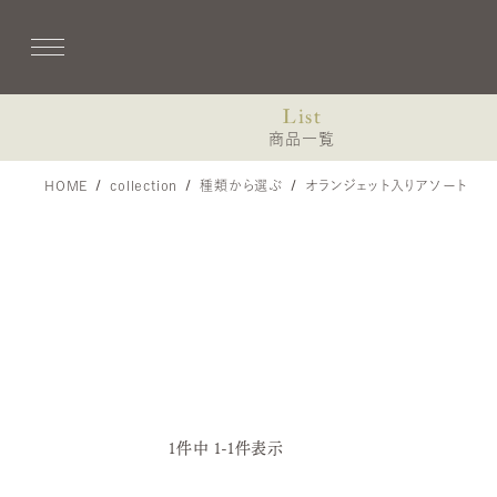
List
商品一覧
HOME
collection
種類から選ぶ
オランジェット入りアソート
Coffret de printemps
コフレ・プランタン-プティ・ドゥスール-
3個入（焼き菓子、ショコラ）
8個入（焼き菓子、ショコラ）
13個入（焼き菓子、ショコラ）
1
件中
1
-
1
件表示