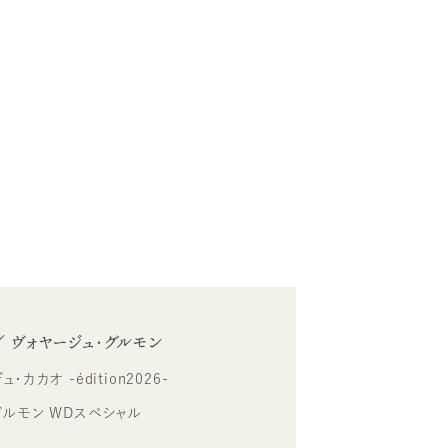
／ ヴォヤージュ・グルモン
カカオ -édition2026-
グルモン WDスペシャル