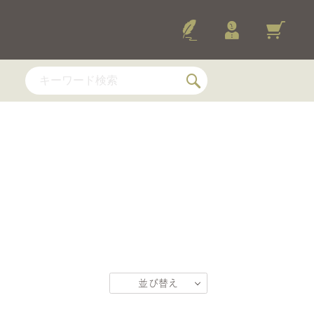
E, Voyages
ands
 ／ ヴォヤージュ・グルモン
ージュ・デュ・カカオ
2026-
ュ・グルモン WDスペシャル
ETTES
ÉFIÉES
トレフレ
並び替え
・トレフレ・ショコラ・レ
おすすめ順