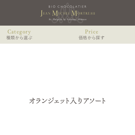
Category
Price
種類から選ぶ
価格から探す
ショコラのみのアソート
〜2,000円未満
MARIAGE
VOYAG
gourm
ショコラと焼き菓子のアソート
2,000〜3,000円未満
マリアージュ
ヴォヤージュ
リキュール（お酒）入りショコラアソート
3,000〜4,000円未満
4個入
ヴォヤ
6個入
リキュール（お酒）を使わないショコラアソート
4,000〜6,000円未満
-édition
9個入
オランジェット入りアソート
6,000円以上
オランジェット入りアソート
ヴォヤージ
12個入 WDスペシャル
NOIS
その他中身から個別に選ぶ
TORR
ノワゼット・
ノワゼット