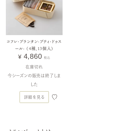
gourmands
-édition2026-
ヴォヤージュ ／ ヴォヤージュ・グルモン
ヴォヤージュ・グルモン WDス
ペシャル
コフレ・プランタン-プティ・ドゥス
ール- （4種、13個入）
4,860
¥
税込
在庫切れ
今シーズンの販売は終了しま
した
詳細を見る