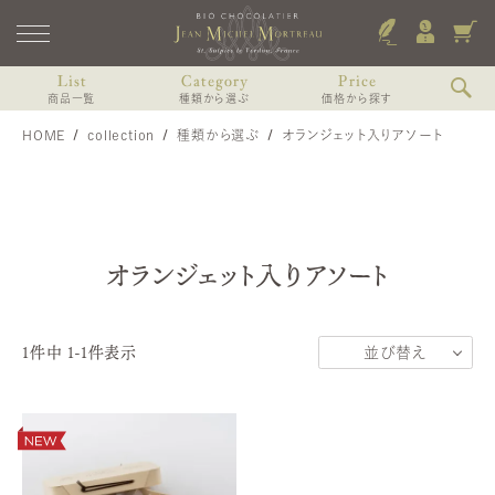
List
Category
Price
商品一覧
種類から選ぶ
価格から探す
HOME
collection
種類から選ぶ
オランジェット入りアソート
ショコラのみのアソート
〜2,000円未満
すべての商品
ショコラと焼き菓子のアソート
2,000〜3,000円未満
Coffret de printemps
リキュール（お酒）入りショコラアソート
3,000〜4,000円未満
3個入（焼き菓子、ショコラ）
コフレ・プランタン-プティ・ドゥスール-
8個入（焼き菓子、ショコラ）
リキュール（お酒）を使わないショコラアソート
4,000〜6,000円未満
オランジェット入りアソート
13個入（焼き菓子、ショコラ）
オランジェット入りアソート
6,000円以上
その他中身から個別に選ぶ
MARIAGE
4個入
1
件中
1
-
1
件表示
並び替え
マリアージュ
6個入
おすすめ順
9個入
価格が高い順
12個入 WDスペシャル
価格が安い順
VOYAGE, Voyages
ヴォヤージュ・デュ・カカオ