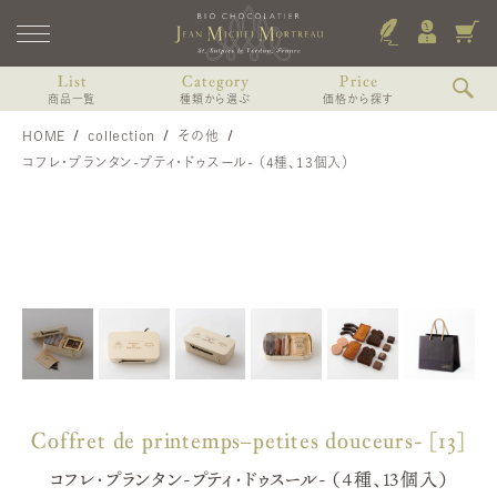
List
Category
Price
商品一覧
種類から選ぶ
価格から探す
HOME
collection
その他
ショコラのみのアソート
〜2,000円未満
すべての商品
コフレ・プランタン-プティ・ドゥスール- （4種、13個入）
ショコラと焼き菓子のアソート
2,000〜3,000円未満
Coffret de printemps
リキュール（お酒）入りショコラアソート
3,000〜4,000円未満
3個入（焼き菓子、ショコラ）
コフレ・プランタン-プティ・ドゥスール-
8個入（焼き菓子、ショコラ）
リキュール（お酒）を使わないショコラアソート
4,000〜6,000円未満
13個入（焼き菓子、ショコラ）
オランジェット入りアソート
6,000円以上
その他中身から個別に選ぶ
MARIAGE
4個入
マリアージュ
6個入
9個入
12個入 WDスペシャル
Coffret de printemps–petites douceurs- [13]
コフレ・プランタン-プティ・ドゥスール- （4種、13個入）
VOYAGE, Voyages
ヴォヤージュ・デュ・カカオ