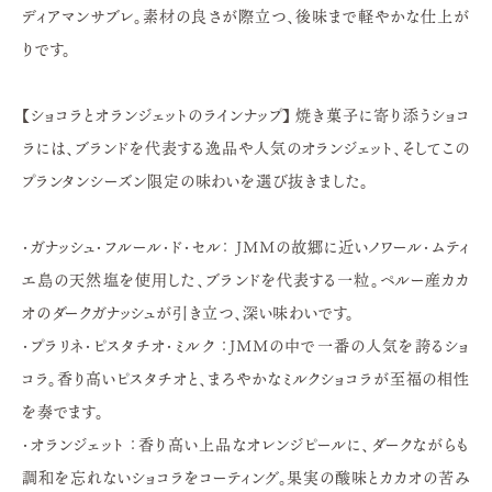
ディアマンサブレ。素材の良さが際立つ、後味まで軽やかな仕上が
りです。
【ショコラとオランジェットのラインナップ】 焼き菓子に寄り添うショコ
ラには、ブランドを代表する逸品や人気のオランジェット、そしてこの
プランタンシーズン限定の味わいを選び抜きました。
・ガナッシュ・フルール・ド・セル： JMMの故郷に近いノワール・ムティ
エ島の天然塩を使用した、ブランドを代表する一粒。ペルー産カカ
オのダークガナッシュが引き立つ、深い味わいです。
・プラリネ・ピスタチオ・ミルク ：JMMの中で一番の人気を誇るショ
コラ。香り高いピスタチオと、まろやかなミルクショコラが至福の相性
を奏でます。
・オランジェット ：香り高い上品なオレンジピールに、ダークながらも
調和を忘れないショコラをコーティング。果実の酸味とカカオの苦み