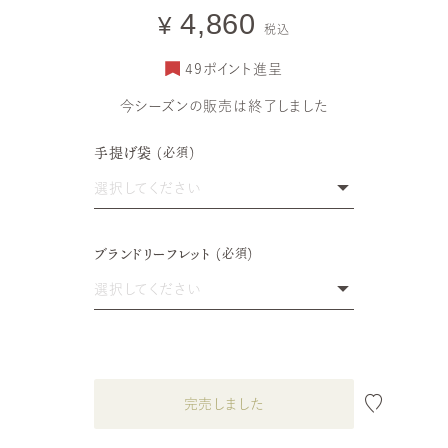
gourmands
-édition2026-
4,860
¥
ヴォヤージュ ／ ヴォヤージュ・グルモン
税込
ヴォヤージュ・グルモン WDス
ペシャル
49
ポイント進呈
今シーズンの販売は終了しました
手提げ袋
(必須)
選択してください
手提げ袋 なし
ブランドリーフレット
(必須)
手提げ袋 あり
選択してください
ブランドリーフレット なし
ブランドリーフレット あり
完売しました