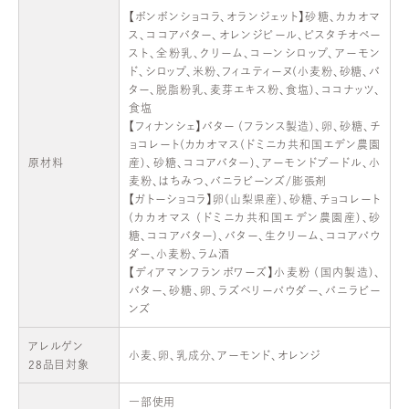
【ボンボンショコラ、オランジェット】砂糖、カカオマ
ス、ココアバター、オレンジピール、ピスタチオペー
スト、全粉乳、クリーム、コーンシロップ、アーモン
ド、シロップ、米粉、フィユティーヌ(小麦粉、砂糖、バ
ター、脱脂粉乳、麦芽エキス粉、食塩)、ココナッツ、
食塩
【フィナンシェ】バター (フランス製造)、卵、砂糖、チ
ョコレート(カカオマス(ドミニカ共和国エデン農園
原材料
産)、砂糖、ココアバター)、アーモンドプードル、小
麦粉、はちみつ、バニラビーンズ/膨張剤
【ガトーショコラ】卵(山梨県産)、砂糖、チョコレート
(カカオマス (ドミニカ共和国エデン農園産)、砂
糖、ココアバター)、バター、生クリーム、ココアパウ
ダー、小麦粉、ラム酒
【ディアマンフランボワーズ】小麦粉 (国内製造)、
バター、砂糖、卵、ラズベリーパウダー、バニラビー
ンズ
アレルゲン
小麦、卵、乳成分、アーモンド、オレンジ
28品目対象
一部使用