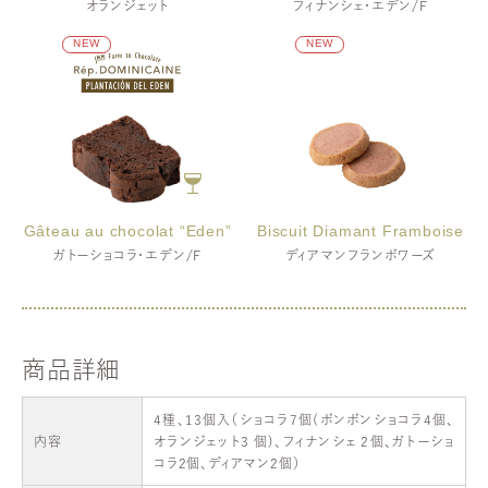
オランジェット
フィナンシェ・エデン/F
NEW
NEW
オレンジ
小麦・卵・乳成分・アーモンド
Gâteau au chocolat “Eden”
Biscuit Diamant Framboise
ガトーショコラ・エデン/F
ディアマンフランボワーズ
小麦・卵・乳
小麦・卵・乳成分
商品詳細
4種、13個入（ショコラ7個(ボンボンショコラ4個、
内容
オランジェット3 個)、フィナンシェ 2個、ガトーショ
コラ2個、ディアマン2個）