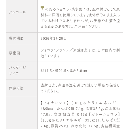
のあるショコラ・焼き菓子は、風味付けとして原
アルコール
材料に洋酒を使用しています。液体がそのまま入っ
ているわけではありませんが、お子様やお酒を控
える必要のある方は、ご注意ください。
賞味期限
2026年3月20日
ショコラ：フランス／※焼き菓子は、日本国内で製
原産国
造しています
パッケージ
縦11.5×横21.5×厚み6.0cm
サイズ
直射日光、高温多湿を避けて涼しい場所で保管し
保存方法
てください。
【フィナンシェ】 (100gあたり) エネルギー
489kcal、たんぱく質 7.1g、脂質32.2g、炭水化物
47.0g、食塩相当量 0.46g 【ガトーショコラ】
(100gあたり) エネルギー396kcal、たんぱく質
7.6g、脂質25.8g、炭水化物 37.5g、食塩相当量