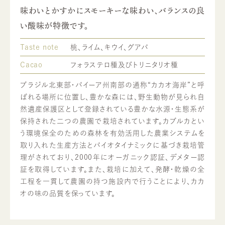
味わいとかすかにスモーキーな味わい、バランスの良
い酸味が特徴です。
Taste note
桃、ライム、キウイ、グアバ
Cacao
フォラステロ種及びトリニタリオ種
ブラジル北東部・バイーア州南部の通称“カカオ海岸”と呼
ばれる場所に位置し、豊かな森には、野生動物が見られ自
然遺産保護区として登録されている豊かな水源・生態系が
保持された二つの農園で栽培されています。カブルカとい
う環境保全のための森林を有効活用した農業システムを
取り入れた生産方法とバイオタイナミックに基づき栽培管
理がされており、2000年にオーガニック認証、デメター認
証を取得しています。また、栽培に加えて、発酵・乾燥の全
工程を一貫して農園の持つ施設内で行うことにより、カカ
オの味の品質を保っています。