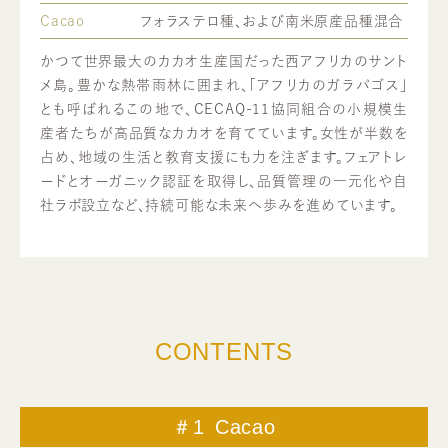
Cacao
フォラステロ種、および南米原産品種混合
かつて世界最大のカカオ生産国だった西アフリカのサント
メ島。豊かな熱帯雨林に囲まれ、「アフリカのガラパゴス」
とも呼ばれるこの地で、CECAQ-11協同組合の小規模生
産者たちが高品質なカカオを育てています。女性が半数を
占め、地域の生活と教育支援にも力を注ぎます。フェアトレ
ードとオーガニック認証を取得し、品質管理の一元化や自
社ラボ設立など、持続可能な未来へ歩みを進めています。
CONTENTS
＃1
Cacao