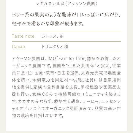
マダガスカル産（アケッソン農園）
ベリー系の果実のような酸味が口いっぱいに広がり、
軽やかで滑らかな印象が続きます。
Taste note
シトラス、花
Cacao
トリニタリオ種
アケッソン農園は、IMO「Fair for Life」認証を取得したオ
ーガニック農園です。農園を“生きた共同体”と捉え、従業
員に食・住・医療・教育・自由を提供。太陽光発電で農園全
体を賄い、余剰電力を周辺村へ供給。社員には自家用田
地を提供し家族の食料自給を支援。学校建設や医薬品支
援も行い、家族ぐるみで持続可能なコミュニティを築きま
す。カカオのみならず、栽培する胡椒、コーヒー、エッセンシ
ャルオイルは全てオーガニック認証済みで、品質の高い作
物の栽培を目指しています。