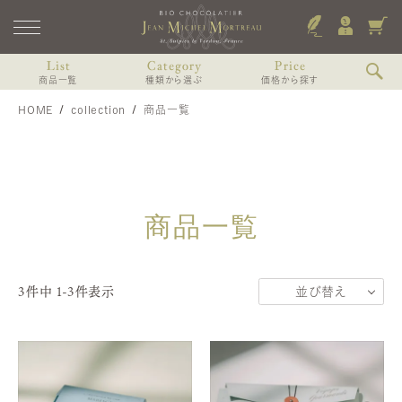
List
Category
Price
商品一覧
種類から選ぶ
価格から探す
HOME
collection
商品一覧
ショコラのみのアソート
〜2,000円未満
すべての商品
ショコラと焼き菓子のアソート
2,000〜3,000円未満
Coffret de printemps
リキュール（お酒）入りショコラアソート
3,000〜4,000円未満
3個入（焼き菓子、ショコラ）
コフレ・プランタン-プティ・ドゥスール-
8個入（焼き菓子、ショコラ）
リキュール（お酒）を使わないショコラアソート
4,000〜6,000円未満
商品一覧
13個入（焼き菓子、ショコラ）
オランジェット入りアソート
6,000円以上
その他中身から個別に選ぶ
MARIAGE
4個入
3
マリアージュ
件中
1
-
3
件表示
並び替え
6個入
おすすめ順
9個入
12個入 WDスペシャル
価格が高い順
価格が安い順
VOYAGE, Voyages
ヴォヤージュ・デュ・カカオ