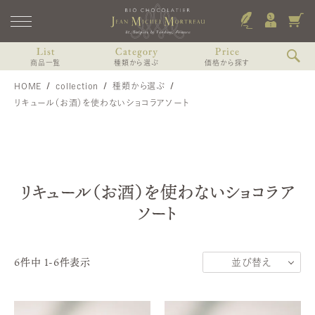
List
Category
Price
商品一覧
種類から選ぶ
価格から探す
HOME
collection
種類から選ぶ
ショコラのみのアソート
〜2,000円未満
すべての商品
リキュール（お酒）を使わないショコラアソート
ショコラと焼き菓子のアソート
2,000〜3,000円未満
Coffret de printemps
リキュール（お酒）入りショコラアソート
3,000〜4,000円未満
3個入（焼き菓子、ショコラ）
コフレ・プランタン-プティ・ドゥスール-
8個入（焼き菓子、ショコラ）
リキュール（お酒）を使わないショコラアソート
4,000〜6,000円未満
13個入（焼き菓子、ショコラ）
オランジェット入りアソート
6,000円以上
リキュール（お酒）を使わないショコラア
その他中身から個別に選ぶ
ソート
MARIAGE
4個入
マリアージュ
6個入
9個入
6
件中
1
-
6
件表示
並び替え
12個入 WDスペシャル
おすすめ順
価格が高い順
VOYAGE, Voyages
ヴォヤージュ・デュ・カカオ