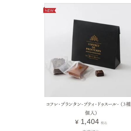
コフレ・プランタン-プティ・ドゥスール- （3種
個入）
1,404
¥
税込