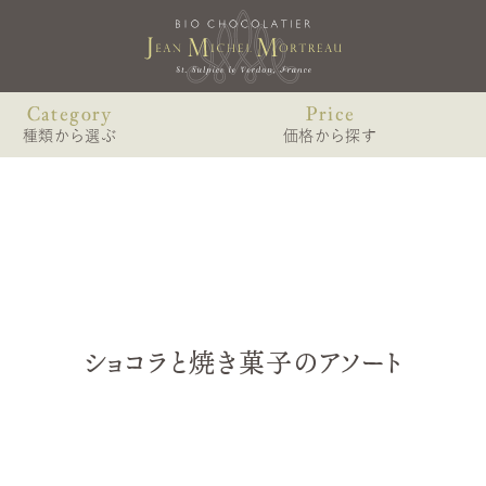
Category
Price
種類から選ぶ
価格から探す
ショコラのみのアソート
〜2,000円未満
MARIAGE
VOYAG
gourm
ショコラと焼き菓子のアソート
2,000〜3,000円未満
マリアージュ
ヴォヤージュ
リキュール（お酒）入りショコラアソート
3,000〜4,000円未満
4個入
ヴォヤ
6個入
リキュール（お酒）を使わないショコラアソート
4,000〜6,000円未満
-édition
9個入
オランジェット入りアソート
6,000円以上
ショコラと焼き菓子のアソート
ヴォヤージ
12個入 WDスペシャル
NOIS
その他中身から個別に選ぶ
TORR
ノワゼット・
ノワゼット