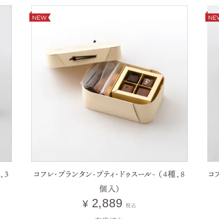
、3
コフレ・プランタン-プティ・ドゥスール- （4種、8
コ
個入）
2,889
¥
税込