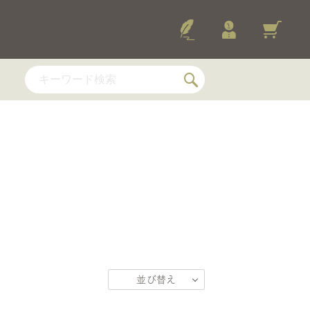
E, Voyages
ands
 ／ ヴォヤージュ・グルモン
ージュ・デュ・カカオ
2026-
ュ・グルモン WDスペシャル
ETTES
ÉFIÉES
トレフレ
並び替え
・トレフレ・ショコラ・レ
おすすめ順